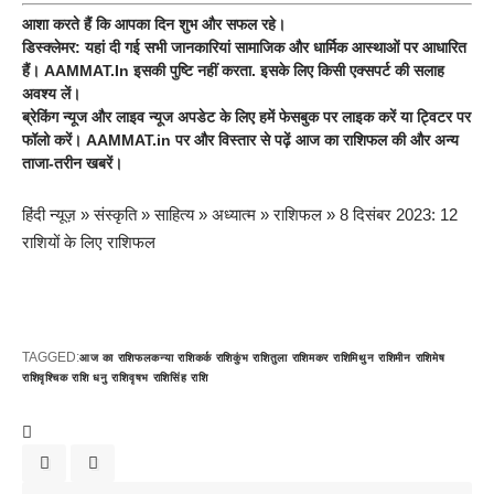
आशा करते हैं कि आपका दिन शुभ और सफल रहे।
डिस्क्लेमर:
यहां दी गई सभी जानकारियां सामाजिक और धार्मिक आस्थाओं पर आधारित
हैं। AAMMAT.In इसकी पुष्टि नहीं करता. इसके लिए किसी एक्सपर्ट की सलाह
अवश्य लें।
ब्रेकिंग न्यूज और लाइव न्यूज अपडेट के लिए हमें
फेसबुक
पर लाइक करें या
ट्विटर
पर
फॉलो करें।
AAMMAT.in
पर
और
विस्तार से पढ़ें
आज का राशिफल
की और अन्य
ताजा-तरीन खबरें
।
हिंदी न्यूज़
»
संस्कृति
»
साहित्य
»
अध्यात्म
»
राशिफल
»
8 दिसंबर 2023: 12
राशियों के लिए राशिफल
TAGGED:
आज का राशिफल
कन्या राशि
कर्क राशि
कुंभ राशि
तुला राशि
मकर राशि
मिथुन राशि
मीन राशि
मेष
राशि
वृश्चिक राशि धनु राशि
वृषभ राशि
सिंह राशि