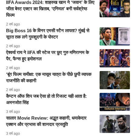
IIFA Awards 2024: शाहरुख खान ने ‘जवान’ के लिए
जीता बेस्ट एक्टर का खिताब, ‘एनिमल’ बनी सर्वश्रेष्ठ
फिल्म
2 वर्ष ago
Big Boss 16 के विनर एमसी स्टैन लापता? मुंबई से
सूरत तक लगे गुमशुदगी के पोस्टर
2 वर्ष ago
ऐश्वर्या राय ने IIFA की स्टेज पर छुए गुरु मणिरत्नम के
पैर, फैन्स हुए इमोशनल
2 वर्ष ago
‘बूंग फिल्म समीक्षा: एक मासूम यात्रा के पीछे छुपी व्यापक
राजनीति की कहानी
2 वर्ष ago
कैप्टन ऑफ शिप जब ऐसा हो तो रिजल्ट यही आता है:
अमनजोत सिंह
3 वर्ष ago
सालार Movie Review: अद्भुत कहानी, धमाकेदार
एक्शन और प्रभास की शानदार प्रस्तुति
3 वर्ष ago