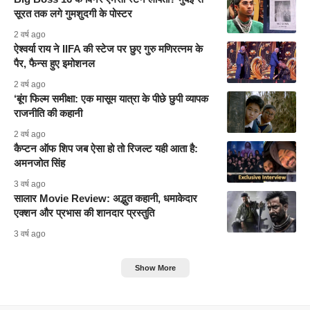
सूरत तक लगे गुमशुदगी के पोस्टर
2 वर्ष ago
ऐश्वर्या राय ने IIFA की स्टेज पर छुए गुरु मणिरत्नम के
पैर, फैन्स हुए इमोशनल
2 वर्ष ago
‘बूंग फिल्म समीक्षा: एक मासूम यात्रा के पीछे छुपी व्यापक
राजनीति की कहानी
2 वर्ष ago
कैप्टन ऑफ शिप जब ऐसा हो तो रिजल्ट यही आता है:
अमनजोत सिंह
3 वर्ष ago
सालार Movie Review: अद्भुत कहानी, धमाकेदार
एक्शन और प्रभास की शानदार प्रस्तुति
3 वर्ष ago
Show More