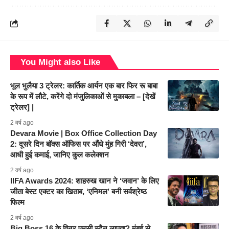
You Might also Like
भूल भुलैया 3 ट्रेलर: कार्तिक आर्यन एक बार फिर रू बाबा
के रूप में लौटे, करेंगे दो मंजुलिकाओं से मुकाबला – [देखें
ट्रेलर] |
2 वर्ष ago
Devara Movie | Box Office Collection Day
2: दूसरे दिन बॉक्स ऑफिस पर औंधे मुंह गिरी ‘देवरा’,
आधी हुई कमाई, जानिए कुल कलेक्शन
2 वर्ष ago
IIFA Awards 2024: शाहरुख खान ने ‘जवान’ के लिए
जीता बेस्ट एक्टर का खिताब, ‘एनिमल’ बनी सर्वश्रेष्ठ
फिल्म
2 वर्ष ago
Big Boss 16 के विनर एमसी स्टैन लापता? मुंबई से