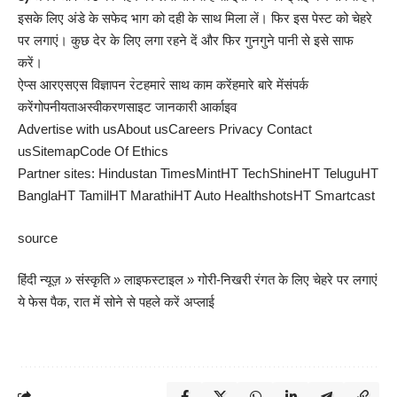
इसके लिए अंडे के सफेद भाग को दही के साथ मिला लें। फिर इस पेस्ट को चेहरे
पर लगाएं। कुछ देर के लिए लगा रहने दें और फिर गुनगुने पानी से इसे साफ
करें।
ऐप्स
आरएसएस
विज्ञापन र॓ट
हमार॓ साथ काम करें
हमारे बारे में
संपर्क
करें
गोपनीयता
अस्वीकरण
साइट जानकारी
आर्काइव
Advertise with us
About us
Careers
Privacy
Contact
us
Sitemap
Code Of Ethics
Partner sites:
Hindustan Times
Mint
HT Tech
Shine
HT Telugu
HT
Bangla
HT Tamil
HT Marathi
HT Auto
Healthshots
HT Smartcast
source
हिंदी न्यूज़
»
संस्कृति
»
लाइफस्टाइल
»
गोरी-निखरी रंगत के लिए चेहरे पर लगाएं
ये फेस पैक, रात में सोने से पहले करें अप्लाई