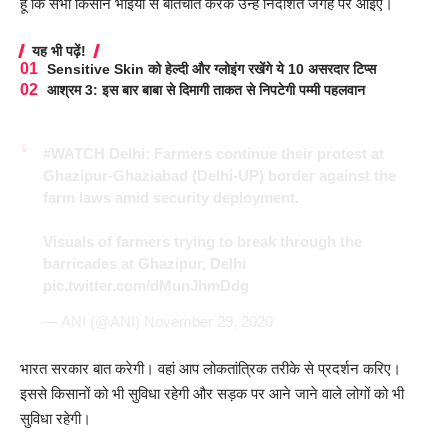
हूं कि सभी किसान भाईयों से बातचीत करके उन्हें निर्देशित जगह पर आइए।
यह भी पढ़ें!
Sensitive Skin को हेल्दी और ग्लोइंग रखेंगे ये 10 असरदार टिप्स
आश्रम 3: इस बार बाबा से दिमागी ताकत से निपटेगी पम्मी पहलवान
#WATCH
Delhi: Farmers continue their protest at
Ghazipur-Ghaziabad (Delhi-UP) border against the
farm laws amid security deployment.
Visuals of farmers trying to break through the
barricades at Ghazipur, Delhi
pic.twitter.com/dMunJhmDdg
— ANI (@ANI)
November 29, 2020
भारत सरकार बात करेगी। वहां आप लोकतांत्रिक तरीके से प्रदर्शन करिए।
इससे किसानों को भी सुविधा रहेगी और सड़क पर आने जाने वाले लोगों को भी
सुविधा रहेगी।