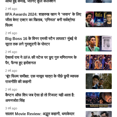
आधी हुई कमाई, जानिए कुल कलेक्शन
2 वर्ष ago
IIFA Awards 2024: शाहरुख खान ने ‘जवान’ के लिए
जीता बेस्ट एक्टर का खिताब, ‘एनिमल’ बनी सर्वश्रेष्ठ
फिल्म
2 वर्ष ago
Big Boss 16 के विनर एमसी स्टैन लापता? मुंबई से
सूरत तक लगे गुमशुदगी के पोस्टर
2 वर्ष ago
ऐश्वर्या राय ने IIFA की स्टेज पर छुए गुरु मणिरत्नम के
पैर, फैन्स हुए इमोशनल
2 वर्ष ago
‘बूंग फिल्म समीक्षा: एक मासूम यात्रा के पीछे छुपी व्यापक
राजनीति की कहानी
2 वर्ष ago
कैप्टन ऑफ शिप जब ऐसा हो तो रिजल्ट यही आता है:
अमनजोत सिंह
3 वर्ष ago
सालार Movie Review: अद्भुत कहानी, धमाकेदार