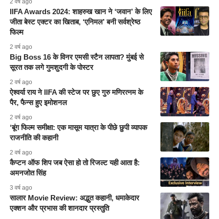
2 वर्ष ago
IIFA Awards 2024: शाहरुख खान ने ‘जवान’ के लिए
जीता बेस्ट एक्टर का खिताब, ‘एनिमल’ बनी सर्वश्रेष्ठ
फिल्म
2 वर्ष ago
Big Boss 16 के विनर एमसी स्टैन लापता? मुंबई से
सूरत तक लगे गुमशुदगी के पोस्टर
2 वर्ष ago
ऐश्वर्या राय ने IIFA की स्टेज पर छुए गुरु मणिरत्नम के
पैर, फैन्स हुए इमोशनल
2 वर्ष ago
‘बूंग फिल्म समीक्षा: एक मासूम यात्रा के पीछे छुपी व्यापक
राजनीति की कहानी
2 वर्ष ago
कैप्टन ऑफ शिप जब ऐसा हो तो रिजल्ट यही आता है:
अमनजोत सिंह
3 वर्ष ago
सालार Movie Review: अद्भुत कहानी, धमाकेदार
एक्शन और प्रभास की शानदार प्रस्तुति