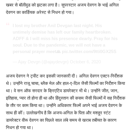
खबर से बॉलीवुड को झटका लगा है। सुपरस्टार अजय देवगन के भाई अनिल
देवगन का कार्डियक अरेस्ट से निधन हो गया।
I lost my brother Anil Devgan last night. His
untimely demise has left our family heartbroken.
ADFF & I will miss his presence dearly. Pray for his
soul. Due to the pandemic, we will not have a
personal prayer meet🙏
pic.twitter.com/9tti0GX25S
— Ajay Devgn (@ajaydevgn)
October 6, 2020
अजय देवगन ने ट्वीट कर इसकी जानकारी दी। अनिल देवगन एक्टर-निर्देशक
थे। उन्होंने राजू चाचा, ब्लैक मेल और हाल-ए-दिल जैसी फिल्मों का निर्देशन किया
था। वे सन ऑफ सरदार के क्रिएटिव डायरेक्टर भी थे। उन्होंने जीत, जान,
इतिहास, प्यार तो होना ही था और हिंदुस्तान की कसम जैसी फिल्मों में सह निर्देशक
के तौर पर काम किया था। उन्होंने अधिकतर फिल्में अपने भाई अजय देवगन के
साथ ही कीं। उल्लेखनीय है कि अजय-अनिल के पिता और मशहूर स्टंट
डायरेक्टर वीरू देवगन का पिछले साल लंबे समय से खराब तबीयत के कारण
निधन हो गया था।