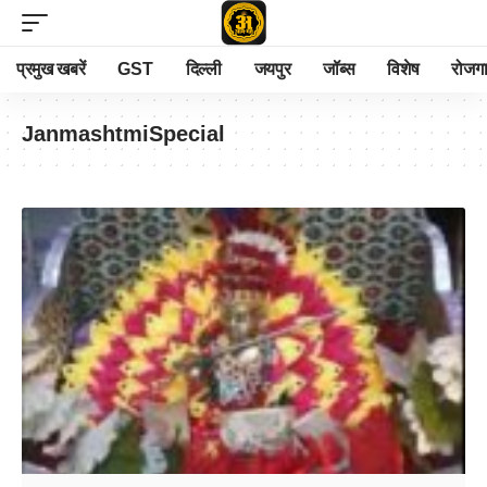
प्रमुख खबरें
GST
दिल्ली
जयपुर
जॉब्स
विशेष
रोजग
JanmashtmiSpecial