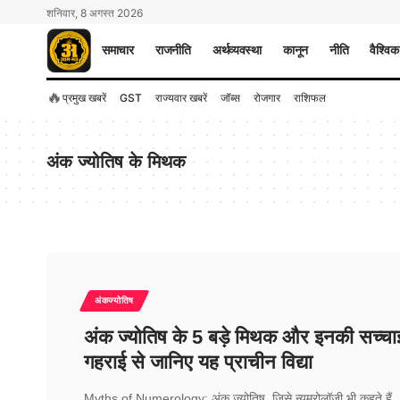
शनिवार, 8 अगस्त 2026
समाचार
राजनीति
अर्थव्यवस्था
कानून
नीति
वैश्विक
🔥
प्रमुख खबरें
GST
राज्यवार खबरें
जॉब्स
रोजगार
राशिफल
अंक ज्योतिष के मिथक
अंकज्योतिष
अंक ज्योतिष के 5 बड़े मिथक और इनकी सच्चा
गहराई से जानिए यह प्राचीन विद्या
Myths of Numerology: अंक ज्योतिष, जिसे न्यूमरोलॉजी भी कहते हैं,